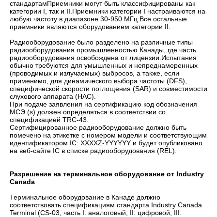
стандартамПриемники могут быть классифицированы как
категории I, так и II.Приемники категории I настраиваются на
любую частоту в диапазоне 30-950 МГц.Все остальные
приемники являются оборудованием категории II.
Радиооборудование было разделено на различные типы
радиооборудования промышленностью Канады, где часть
радиооборудования освобождена от лицензии.Испытания
обычно требуются для умышленных и непреднамеренных
(проводимых и излучаемых) выбросов, а также, если
применимо, для динамического выбора частоты (DFS),
специфической скорости поглощения (SAR) и совместимости
слухового аппарата (HAC).
При подаче заявления на сертификацию код обозначения
МСЭ (s) должен определяться в соответствии со
спецификацией TRC-43.
Сертифицированное радиооборудование должно быть
помечено на этикетке с номером модели и соответствующим
идентификатором IC: XXXXZ-YYYYYY и будет опубликовано
на веб-сайте IC в списке радиооборудования (REL).
Разрешение на терминальное оборудование от Industry
Canada
Терминальное оборудование в Канаде должно
соответствовать спецификациям стандарта Industry Canada
Terminal (CS-03, часть I: аналоговый; II: цифровой; III: