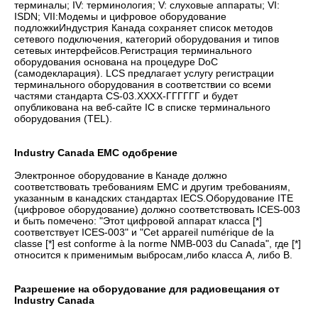
терминалы; IV: терминология; V: слуховые аппараты; VI:
ISDN; VII:Модемы и цифровое оборудование
подложкиИндустрия Канада сохраняет список методов
сетевого подключения, категорий оборудования и типов
сетевых интерфейсов.Регистрация терминального
оборудования основана на процедуре DoC
(самодекларация). LCS предлагает услугу регистрации
терминального оборудования в соответствии со всеми
частями стандарта CS-03.XXXX-ГГГГГГ и будет
опубликована на веб-сайте IC в списке терминального
оборудования (TEL).
Industry Canada EMC одобрение
Электронное оборудование в Канаде должно
соответствовать требованиям EMC и другим требованиям,
указанным в канадских стандартах IECS.Оборудование ITE
(цифровое оборудование) должно соответствовать ICES-003
и быть помечено: "Этот цифровой аппарат класса [*]
соответствует ICES-003" и "Cet appareil numérique de la
classe [*] est conforme à la norme NMB-003 du Canada", где [*]
относится к применимым выбросам,либо класса А, либо B.
Разрешение на оборудование для радиовещания от
Industry Canada