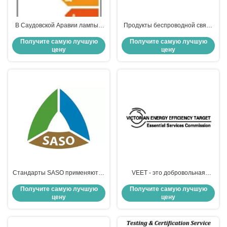
В Саудовской Аравии лампы с
Продукты беспроводной связи
световым потоком от 60 до
должны получить
Получите самую лучшую
Получите самую лучшую
12000 мм должны получить
сертификацию CITC в
цену
цену
сертификацию
Саудовской Аравии
энергоэффективности
Стандарты SASO применяются
VEET - это добровольная
не только к продуктам,
программа сертификации в
Получите самую лучшую
Получите самую лучшую
импортируемым из-за рубежа,
Виктории, Австралия
цену
цену
но и к продуктам,
произведенным в Саудовской
Аравии.