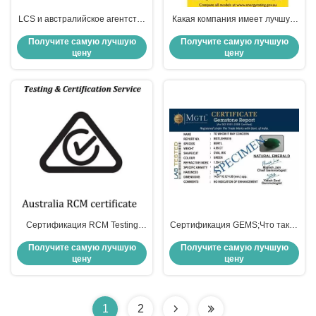
LCS и австралийское агентство
Какая компания имеет лучшую
по сертификации SAA
сертификацию GEMS по
Получите самую лучшую
Получите самую лучшую
объединили усилия, чтобы
энергоэффективности в
цену
цену
помочь вам выйти на
Австралии?
австралийский рынок!
Сертификация RCM Testing
Сертификация GEMS;Что такое
Австралийская сертификация
сертификация GEMS?
Получите самую лучшую
Получите самую лучшую
цену
цену
1
2