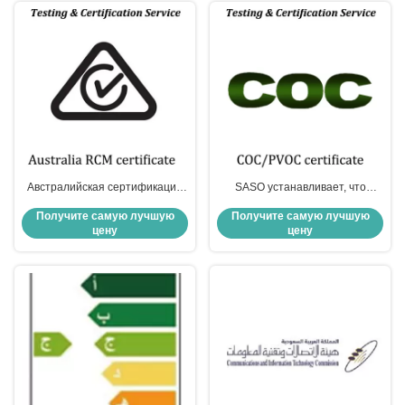
Австралийская сертификация
SASO устанавливает, что
C-Tick AS/NZS EMC испытания
ввозимые товары должны
Получите самую лучшую
Получите самую лучшую
и сертификат
иметь сертификат таможенного
цену
цену
оформления COC