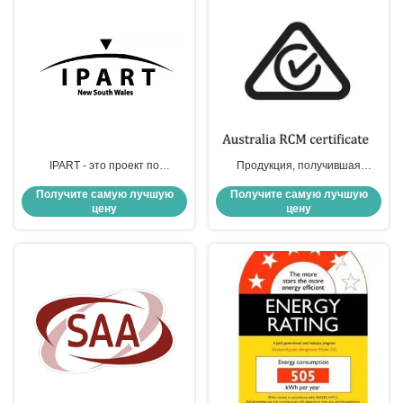
IPART - это проект по
Продукция, получившая
сертификации
австралийскую сертификацию
Получите самую лучшую
Получите самую лучшую
энергосбережения в Новом
RCM, может без проблем
цену
цену
Южном Уэльсе, Австралия.
поступать в Новую Зеландию.