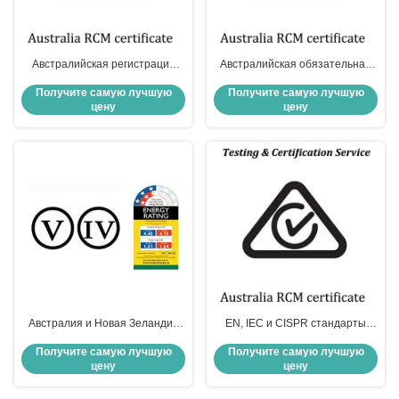
Австралийская регистрация
Австралийская обязательная
RCM C-Tick Report (Стандарт
сертификация регистрация
Получите самую лучшую
Получите самую лучшую
испытаний: AS/NZS CISPR 22:
RCM, включая SAA и C-TICK
цену
цену
2002)
Австралия и Новая Зеландия
EN, IEC и CISPR стандарты
Испытание и сертификация
Австралийская сертификация
Получите самую лучшую
Получите самую лучшую
Австралийская сертификация
C-Tick AS/NZS EMC Испытания
цену
цену
GEMS по энергоэффективности
и сертификация