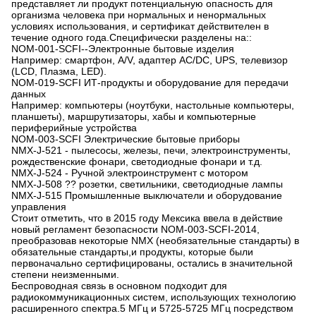
представляет ли продукт потенциальную опасность для
организма человека при нормальных и ненормальных
условиях использования, и сертификат действителен в
течение одного года.Специфически разделены на::
NOM-001-SCFI--Электронные бытовые изделия
Например: смартфон, A/V, адаптер AC/DC, UPS, телевизор
(LCD, Плазма, LED).
NOM-019-SCFI ИТ-продукты и оборудование для передачи
данных
Например: компьютеры (ноутбуки, настольные компьютеры,
планшеты), маршрутизаторы, хабы и компьютерные
периферийные устройства
NOM-003-SCFI Электрические бытовые приборы
NMX-J-521 - пылесосы, железы, печи, электроинструменты,
рождественские фонари, светодиодные фонари и т.д.
NMX-J-524 - Ручной электроинструмент с мотором
NMX-J-508 ?? розетки, светильники, светодиодные лампы
NMX-J-515 Промышленные выключатели и оборудование
управления
Стоит отметить, что в 2015 году Мексика ввела в действие
новый регламент безопасности NOM-003-SCFI-2014,
преобразовав некоторые NMX (необязательные стандарты) в
обязательные стандарты,и продукты, которые были
первоначально сертифицированы, остались в значительной
степени неизменными.
Беспроводная связь в основном подходит для
радиокоммуникационных систем, использующих технологию
расширенного спектра.5 МГц и 5725-5725 МГц посредством