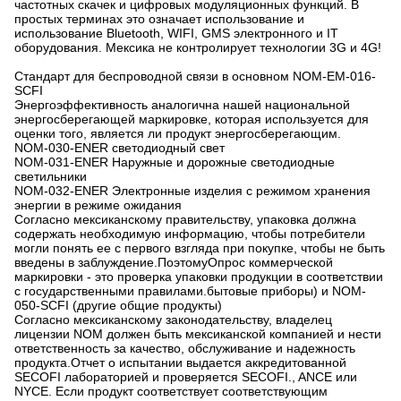
частотных скачек и цифровых модуляционных функций. В
простых терминах это означает использование и
использование Bluetooth, WIFI, GMS электронного и IT
оборудования. Мексика не контролирует технологии 3G и 4G!
Стандарт для беспроводной связи в основном NOM-EM-016-
SCFI
Энергоэффективность аналогична нашей национальной
энергосберегающей маркировке, которая используется для
оценки того, является ли продукт энергосберегающим.
NOM-030-ENER светодиодный свет
NOM-031-ENER Наружные и дорожные светодиодные
светильники
NOM-032-ENER Электронные изделия с режимом хранения
энергии в режиме ожидания
Согласно мексиканскому правительству, упаковка должна
содержать необходимую информацию, чтобы потребители
могли понять ее с первого взгляда при покупке, чтобы не быть
введены в заблуждение.ПоэтомуОпрос коммерческой
маркировки - это проверка упаковки продукции в соответствии
с государственными правилами.бытовые приборы) и NOM-
050-SCFI (другие общие продукты)
Согласно мексиканскому законодательству, владелец
лицензии NOM должен быть мексиканской компанией и нести
ответственность за качество, обслуживание и надежность
продукта.Отчет о испытании выдается аккредитованной
SECOFI лабораторией и проверяется SECOFI., ANCE или
NYCE. Если продукт соответствует соответствующим