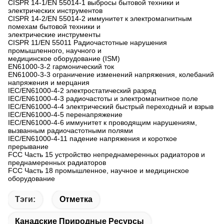
CISPR 14-1/EN 55014-1
выбросы бытовой техники и
электрических инструментов
CISPR 14-2/EN 55014-2
иммунитет к электромагнитным
помехам бытовой техники и
электрические инструменты
CISPR 11/EN 55011
Радиочастотные нарушения
промышленного, научного и
медицинское оборудование (ISM)
EN61000-3-2
гармонический ток
EN61000-3-3
ограничение изменений напряжения, колебаний
напряжения и мерцания
IEC/EN61000-4-2
электростатический разряд
IEC/EN61000-4-3
радиочастоты и электромагнитное поле
IEC/EN61000-4-4
электрический быстрый переходный и взрыв
IEC/EN61000-4-5
перенапряжение
IEC/EN61000-4-6
иммунитет к проводящим нарушениям,
вызванным радиочастотными полями
IEC/EN61000-4-11
падение напряжения и короткое
прерывание
FCC Часть 15
устройство непреднамеренных радиаторов и
преднамеренных радиаторов
FCC Часть 18
промышленное, научное и медицинское
оборудование
Тэги:
Отметка
Канадские Природные Ресурсы