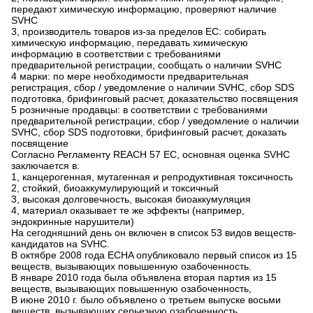
передают химическую информацию, проверяют наличие
SVHC
3, производитель товаров из-за пределов ЕС: собирать
химическую информацию, передавать химическую
информацию в соответствии с требованиями
предварительной регистрации, сообщать о наличии SVHC
4 марки: по мере необходимости предварительная
регистрация, сбор / уведомление о наличии SVHC, сбор SDS
подготовка, брифинговый расчет, доказательство посвящения
5 розничные продавцы: в соответствии с требованиями
предварительной регистрации, сбор / уведомление о наличии
SVHC, сбор SDS подготовки, брифинговый расчет, доказать
посвящение
Согласно Регламенту REACH 57 ЕС, основная оценка SVHC
заключается в:
1, канцерогенная, мутагенная и репродуктивная токсичность
2, стойкий, биоаккумулирующий и токсичный
3, высокая долговечность, высокая биоаккумуляция
4, материал оказывает те же эффекты (например,
эндокринные нарушители)
На сегодняшний день он включен в список 53 видов веществ-
кандидатов на SVHC.
В октябре 2008 года ECHA опубликовало первый список из 15
веществ, вызывающих повышенную озабоченность.
В январе 2010 года была объявлена вторая партия из 15
веществ, вызывающих повышенную озабоченность,
В июне 2010 г. было объявлено о третьем выпуске восьми
веществ, вызывающих серьезную озабоченность.