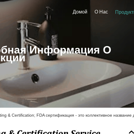
Домой
О Нас
Продук
бная Информация О
кции
ting & Certification; FDA сертификация - это коллективное названи