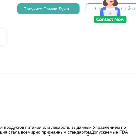
Свяжитесь Сейча
Получите Самую Лучшую Цену
для продуктов питания или лекарств, выданный Управлением по
кация стала всемирно признанным стандартомДопускаемые FDA