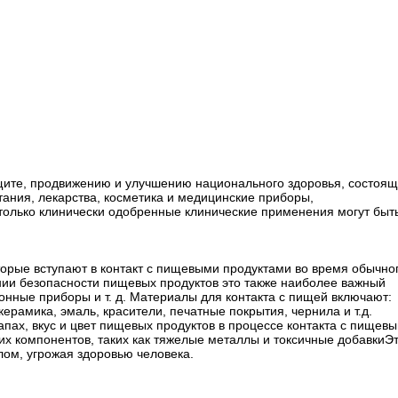
ащите, продвижению и улучшению национального здоровья, состоя
тания, лекарства, косметика и медицинские приборы,
олько клинически одобренные клинические применения могут быт
орые вступают в контакт с пищевыми продуктами во время обычно
нии безопасности пищевых продуктов это также наиболее важный
онные приборы и т. д. Материалы для контакта с пищей включают:
 керамика, эмаль, красители, печатные покрытия, чернила и т.д.
пах, вкус и цвет пищевых продуктов в процессе контакта с пищев
их компонентов, таких как тяжелые металлы и токсичные добавкиЭ
ом, угрожая здоровью человека.