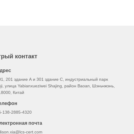
рый контакт
дрес
01, 201 здание А и 301 здание С, индустриальный парк
uji, улица Yabianxueziwei Shajing, район Baoan, Шэньчжэнь,
18000, Китай
елефон
6-138-2885-4320
лектронная почта
dison.xia@lcs-cert.com