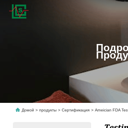
Подро
Проду
Домой
>
продукты
>
Сертификация
>
Ameician FDA Tes