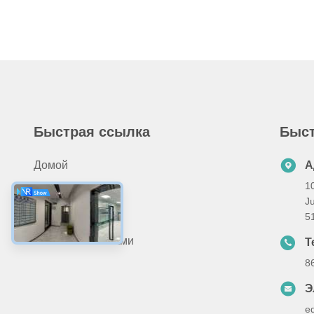
Быстрая ссылка
Быст
Домой
А
1
Продукты
J
О Нас
5
Свяжитесь С Нами
Т
8
Э
e