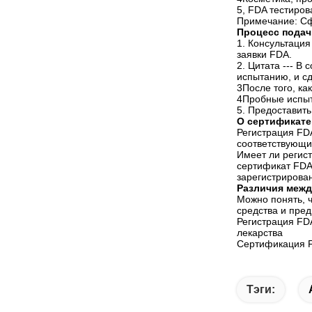
5, FDA тестиров
Примечание: Сф
Процесс подач
1. Консультаци
заявки FDA.
2. Цитата --- 
испытанию, и сд
3После того, ка
4Пробные испыт
5. Предоставит
О сертификате
Регистрация FDA
соответствующи
Имеет ли регист
сертификат FDA
зарегистрирован
Различия межд
Можно понять, ч
средства и пре
Регистрация FDA
лекарства
Сертификация F
Тэги: