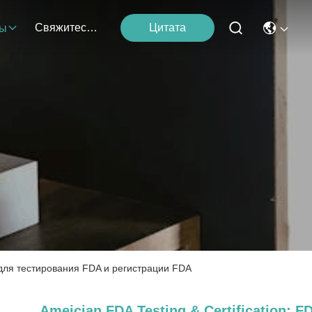
Свяжитесь С Нами
Цитата
ты
е для тестирования FDA и регистрации FDA
Ameician FDA Testing & Certification; F