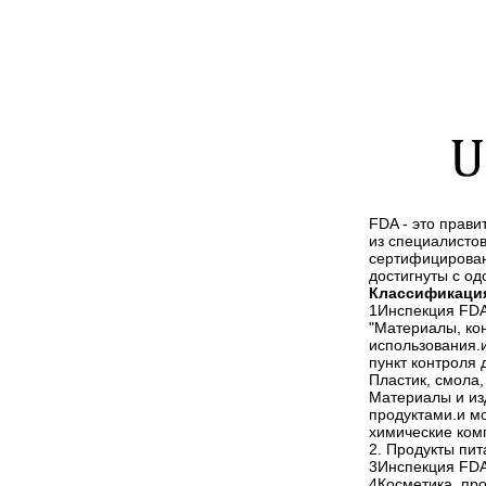
FDA - это прав
из специалистов
сертифицирован
достигнуты с о
Классификаци
1Инспекция FD
"Материалы, ко
использования.
пункт контроля
Пластик, смола,
Материалы и изд
продуктами.и м
химические ком
2. Продукты пи
3Инспекция FDA
4Косметика, пр