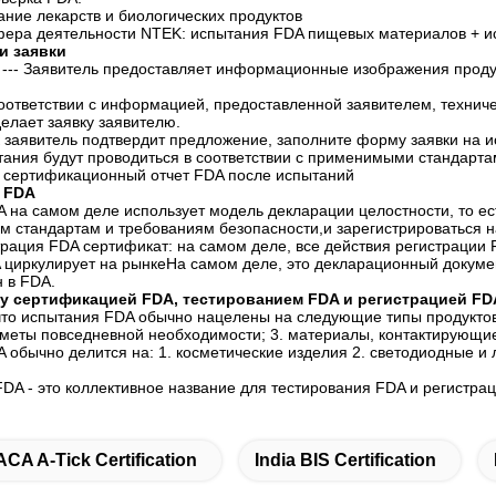
ание лекарств и биологических продуктов
ера деятельности NTEK: испытания FDA пищевых материалов + и
и заявки
я --- Заявитель предоставляет информационные изображения прод
В соответствии с информацией, предоставленной заявителем, техни
елает заявку заявителю.
к заявитель подтвердит предложение, заполните форму заявки на 
ания будут проводиться в соответствии с применимыми стандарта
ь сертификационный отчет FDA после испытаний
 FDA
 на самом деле использует модель декларации целостности, то ест
м стандартам и требованиям безопасности,и зарегистрироваться 
рация FDA сертификат: на самом деле, все действия регистрации F
 циркулирует на рынкеНа самом деле, это декларационный докумен
 в FDA.
у сертификацией FDA, тестированием FDA и регистрацией FD
то испытания FDA обычно нацелены на следующие типы продуктов: 1.
дметы повседневной необходимости; 3. материалы, контактирующи
 обычно делится на: 1. косметические изделия 2. светодиодные и 
DA - это коллективное название для тестирования FDA и регистра
ACA A-Tick Certification
India BIS Certification