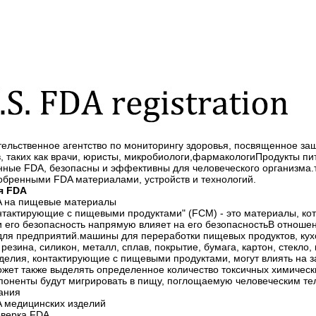
ительственное агентство по мониторингу здоровья, посвященное з
, таких как врачи, юристы, микробиологи,фармакологиПродукты пи
ные FDA, безопасны и эффективны для человеческого организма.т
добренными FDA материалами, устройств и технологий.
я FDA
A на пищевые материалы
нтактирующие с пищевыми продуктами" (FCM) - это материалы, кот
и его безопасность напрямую влияет на его безопасностьВ отноше
 для предприятий.машины для переработки пищевых продуктов, кух
 резина, силикон, металл, сплав, покрытие, бумага, картон, стекло,
елия, контактирующие с пищевыми продуктами, могут влиять на за
ожет также выделять определенное количество токсичных химическ
поненты будут мигрировать в пищу, поглощаемую человеческим тел
тания
 медицинских изделий
оверка FDA.