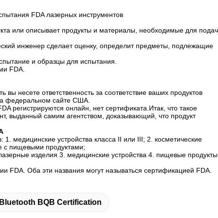
спытания FDA лазерных инструментов
укта или описывает продукты и материалы, необходимые для пода
ческий инженер сделает оценку, определит предметы, подлежащие
испытание и образцы для испытания.
ми FDA.
ь вы несете ответственность за соответствие ваших продуктов
на федеральном сайте США.
DA регистрируются онлайн, нет сертификата.Итак, что такое
т, выданный самим агентством, доказывающий, что продукт
A
 медицинские устройства класса II или III; 2. косметические
е с пищевыми продуктами;
лазерные изделия 3. медицинские устройства 4. пищевые продукты
ции FDA. Оба эти названия могут называться сертификацией FDA.
Bluetooth BQB Certification