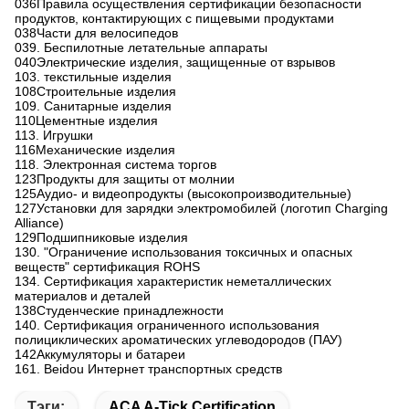
036Правила осуществления сертификации безопасности
продуктов, контактирующих с пищевыми продуктами
038Части для велосипедов
039. Беспилотные летательные аппараты
040Электрические изделия, защищенные от взрывов
103. текстильные изделия
108Строительные изделия
109. Санитарные изделия
110Цементные изделия
113. Игрушки
116Механические изделия
118. Электронная система торгов
123Продукты для защиты от молнии
125Аудио- и видеопродукты (высокопроизводительные)
127Установки для зарядки электромобилей (логотип Charging
Alliance)
129Подшипниковые изделия
130. "Ограничение использования токсичных и опасных
веществ" сертификация ROHS
134. Сертификация характеристик неметаллических
материалов и деталей
138Студенческие принадлежности
140. Сертификация ограниченного использования
полициклических ароматических углеводородов (ПАУ)
142Аккумуляторы и батареи
161. Beidou Интернет транспортных средств
Тэги:
ACA A-Tick Certification