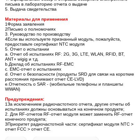
письма в лабораторию отчета о выдаче
5. Выдача свидетельства
Материалы для применения
1Форма заявления
2Письмо о полномочиях
3. Руководство по производству
4Если вы используете признанный модуль, пожалуйста,
предоставьте сертификат NTC модуля
5. Отчет о испытании
a. Отчет об испытаниях RF: 2G, 3G, LTE, WLAN, RFID, BT,
ANT+ wigig и т.д.
b.Доклад об испытаниях RF-EMC
c. EMC-отчет о испытаниях
d. Отчет о безопасности (продукты SRD для связи на короткие
расстояния принимают отчет CE-LVD)
e.Отчетность о SAR - (мобильные телефоны и планшеты
WWAN)
Предупреждения:
1За исключением радиочастотного отчета, другие отчеты об
испытаниях должны основываться на конечном продукте;
2. Для RF-отчетов RF-отчет модуля может заменить RF-отчет
конечного продукта;
3Приоритет радиочастотной части: сертификат модуля NTC >
отчет FCC > отчет CE.