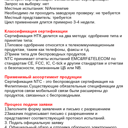
Запрос на выборку: нет
Местные испытания: N/Arerewrwe
Необходимо ли проходить заводскую проверку: не требуется
Местный представитель: требуется
Цикл применения длится примерно 3-4 недели.
Классификация сертификации
Сертификация НТК делится на два метода: одобрение типа и
принятие типа:
1Типовое одобрение относится к телекоммуникационным
продуктам, таким как телефоны, факсы и т.д.
2Прием типа для беспроводных продуктов.
NTC принимает отчеты испытаний EMC&RF&TELECOM по
стандартам CE, FCC, IC, C-tick и другим стандартам и отчетам
о безопасности, признанным ЦБ или NB.
Применимый ассортимент продукции
Сертификация NTC - это беспроводная сертификация на
Филиппинах.Существующие обязательные спецификации для
продуктов связи мобильной связи были расширены до
продуктов, связанных с беспроводными.
Процесс подачи заявки
1Заполните форму заявления и письмо с разрешением
2Заказчик подписывает письмо с разрешением и
представляет соответствующий протокол испытаний.
3. Подать официальную заявку
4. Официальный обзор и отправка обзорного электронного