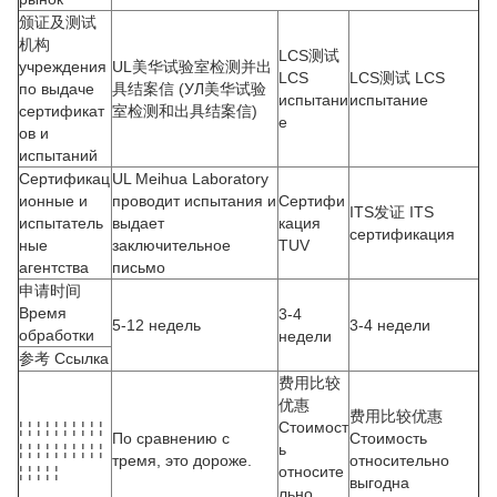
颁证及测试
机构
LCS测试
учреждения
UL美华试验室检测并出
LCS
LCS测试 LCS
по выдаче
具结案信 (УЛ美华试验
испытани
испытание
сертификат
室检测和出具结案信)
е
ов и
испытаний
Сертификац
UL Meihua Laboratory
ионные и
проводит испытания и
Сертифи
ITS发证 ITS
испытатель
выдает
кация
сертификация
ные
заключительное
TUV
агентства
письмо
申请时间
Время
3-4
5-12 недель
3-4 недели
обработки
недели
参考 Ссылка
费用比较
优惠
费用比较优惠
¦ ¦ ¦ ¦ ¦ ¦ ¦ ¦ ¦ ¦
Стоимост
По сравнению с
Стоимость
¦ ¦ ¦ ¦ ¦ ¦ ¦ ¦ ¦ ¦
ь
тремя, это дороже.
относительно
¦ ¦ ¦ ¦ ¦
относите
выгодна
льно