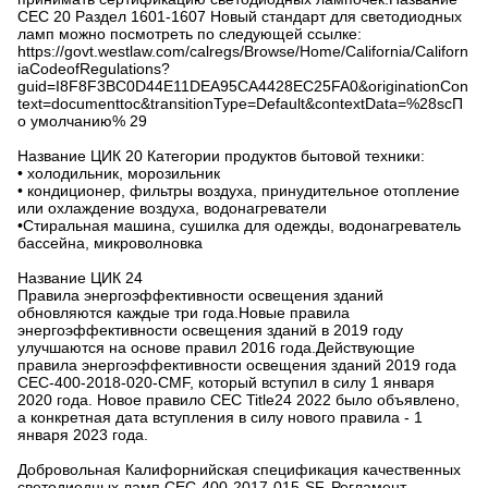
CEC 20 Раздел 1601-1607 Новый стандарт для светодиодных
ламп можно посмотреть по следующей ссылке:
https://govt.westlaw.com/calregs/Browse/Home/California/Californ
iaCodeofRegulations?
guid=I8F8F3BC0D44E11DEA95CA4428EC25FA0&originationCon
text=documenttoc&transitionType=Default&contextData=%28scП
о умолчанию% 29
Название ЦИК 20 Категории продуктов бытовой техники:
• холодильник, морозильник
• кондиционер, фильтры воздуха, принудительное отопление
или охлаждение воздуха, водонагреватели
•Стиральная машина, сушилка для одежды, водонагреватель
бассейна, микроволновка
Название ЦИК 24
Правила энергоэффективности освещения зданий
обновляются каждые три года.Новые правила
энергоэффективности освещения зданий в 2019 году
улучшаются на основе правил 2016 года.Действующие
правила энергоэффективности освещения зданий 2019 года
CEC-400-2018-020-CMF, который вступил в силу 1 января
2020 года. Новое правило CEC Title24 2022 было объявлено,
а конкретная дата вступления в силу нового правила - 1
января 2023 года.
Добровольная Калифорнийская спецификация качественных
светодиодных ламп CEC-400-2017-015-SF, Регламент