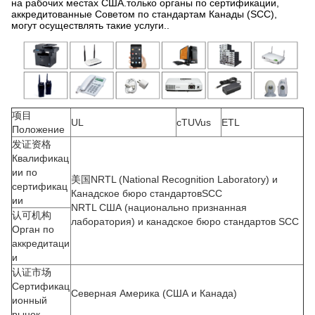
на рабочих местах США.только органы по сертификации,
аккредитованные Советом по стандартам Канады (SCC),
могут осуществлять такие услуги..
项目
UL
cTUVus
ETL
Положение
发证资格
Квалификац
ии по
美国NRTL (National Recognition Laboratory) и
сертификац
Канадское бюро стандартовSCC
ии
NRTL США (национально признанная
认可机构
лаборатория) и канадское бюро стандартов SCC
Орган по
аккредитаци
и
认证市场
Сертификац
Северная Америка (США и Канада)
ионный
рынок