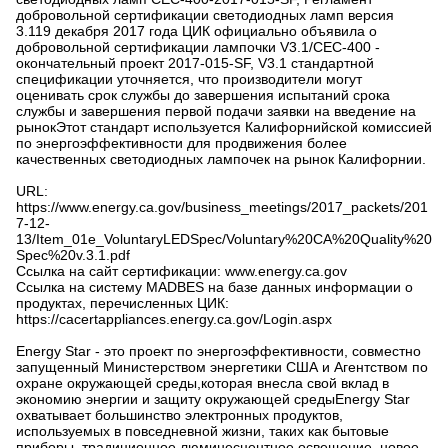
добровольной сертификации светодиодных ламп версия
3.119 декабря 2017 года ЦИК официально объявила о
добровольной сертификации лампочки V3.1/CEC-400 -
окончательный проект 2017-015-SF, V3.1 стандартной
спецификации уточняется, что производители могут
оценивать срок службы до завершения испытаний срока
службы и завершения первой подачи заявки на введение на
рынокЭтот стандарт используется Калифорнийской комиссией
по энергоэффективности для продвижения более
качественных светодиодных лампочек на рынок Калифорнии.
URL:
https://www.energy.ca.gov/business_meetings/2017_packets/201
7-12-
13/Item_01e_VoluntaryLEDSpec/Voluntary%20CA%20Quality%20
Spec%20v.3.1.pdf
Ссылка на сайт сертификации: www.energy.ca.gov
Ссылка на систему MADBES на базе данных информации о
продуктах, перечисленных ЦИК:
https://cacertappliances.energy.ca.gov/Login.aspx
Energy Star - это проект по энергоэффективности, совместно
запущенный Министерством энергетики США и Агентством по
охране окружающей среды,которая внесла свой вклад в
экономию энергии и защиту окружающей средыEnergy Star
охватывает большинство электронных продуктов,
используемых в повседневной жизни, таких как бытовые
приборы, традиционное люминесцентное освещение, новое