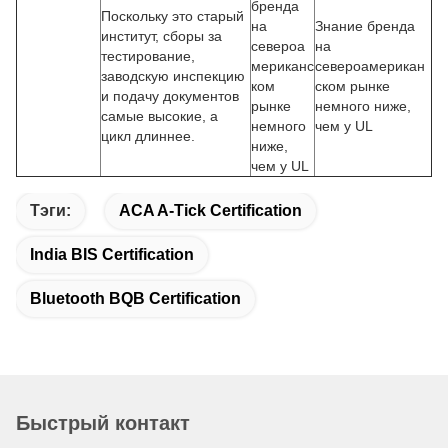
бренда
Поскольку это старый
на
Знание бренда
институт, сборы за
североа
на
тестирование,
мериканс
североамерикан
заводскую инспекцию
ком
ском рынке
и подачу документов
рынке
немного ниже,
самые высокие, а
немного
чем у UL
цикл длиннее.
ниже,
чем у UL
Тэги:
ACA A-Tick Certification
India BIS Certification
Bluetooth BQB Certification
Быстрый контакт