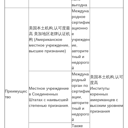
выгодна
Междуна
родное
сертифик
美国本土机构,认可度最
ационно
高 美加地区老牌认证机
е
构 (Американское
учрежден
местное учреждение,
ие,
высшее признание)
авторите
тный и
недорого
й
Междуна
美国本土机构,认可
родный
度高
орган по
Местное учреждение
Институты
Преимущес
сертифик
в Соединенных
коренных
тво
ации,
Штатах с наивысшей
американцев с
авторите
степенью признания.
высоким уровнем
тный и
признания
недорого
й
Также