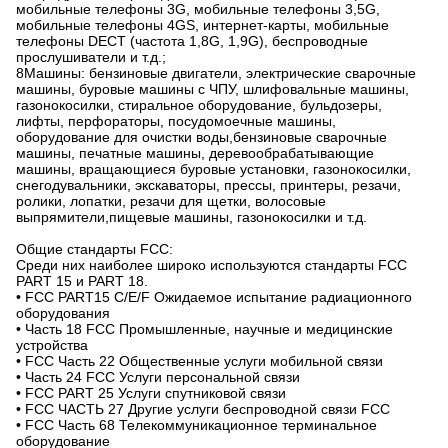
мобильные телефоны 3G, мобильные телефоны 3,5G,
мобильные телефоны 4GS, интернет-карты, мобильные
телефоны DECT (частота 1,8G, 1,9G), беспроводные
прослушиватели и т.д.;
8Машины: бензиновые двигатели, электрические сварочные
машины, буровые машины с ЧПУ, шлифовальные машины,
газонокосилки, стиральное оборудование, бульдозеры,
лифты, перфораторы, посудомоечные машины,
оборудование для очистки воды,бензиновые сварочные
машины, печатные машины, деревообрабатывающие
машины, вращающиеся буровые установки, газонокосилки,
снегодувальники, экскаваторы, прессы, принтеры, резачи,
ролики, лопатки, резачи для щетки, волосовые
выпрямители,пищевые машины, газонокосилки и т.д.
Общие стандарты FCC:
Среди них наиболее широко используются стандарты FCC
PART 15 и PART 18.
• FCC PART15 C/E/F Ожидаемое испытание радиационного
оборудования
• Часть 18 FCC Промышленные, научные и медицинские
устройства
• FCC Часть 22 Общественные услуги мобильной связи
• Часть 24 FCC Услуги персональной связи
• FCC PART 25 Услуги спутниковой связи
• FCC ЧАСТЬ 27 Другие услуги беспроводной связи FCC
• FCC Часть 68 Телекоммуникационное терминальное
оборудование