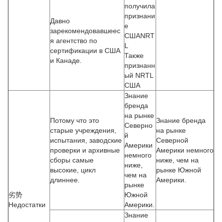
получила
признани
Давно
е
зарекомендовавшеес
СШАNRT
я агентство по
L
сертификации в США
Также
и Канаде.
признанн
ый NRTL
США
Знание
бренда
на рынке
Потому что это
Знание бренда
Северно
старые учреждения,
на рынке
й
испытания, заводские
Северной
Америки
проверки и архивные
Америки немного
немного
сборы самые
ниже, чем на
ниже,
высокие, цикл
рынке Южной
чем на
длиннее.
Америки.
рынке
劣势
Южной
Недостатки
Америки.
Знание