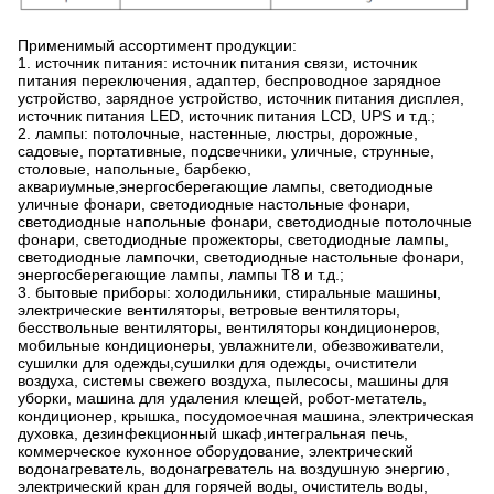
Применимый ассортимент продукции:
1. источник питания: источник питания связи, источник
питания переключения, адаптер, беспроводное зарядное
устройство, зарядное устройство, источник питания дисплея,
источник питания LED, источник питания LCD, UPS и т.д.;
2. лампы: потолочные, настенные, люстры, дорожные,
садовые, портативные, подсвечники, уличные, струнные,
столовые, напольные, барбекю,
аквариумные,энергосберегающие лампы, светодиодные
уличные фонари, светодиодные настольные фонари,
светодиодные напольные фонари, светодиодные потолочные
фонари, светодиодные прожекторы, светодиодные лампы,
светодиодные лампочки, светодиодные настольные фонари,
энергосберегающие лампы, лампы T8 и т.д.;
3. бытовые приборы: холодильники, стиральные машины,
электрические вентиляторы, ветровые вентиляторы,
бесствольные вентиляторы, вентиляторы кондиционеров,
мобильные кондиционеры, увлажнители, обезвоживатели,
сушилки для одежды,сушилки для одежды, очистители
воздуха, системы свежего воздуха, пылесосы, машины для
уборки, машина для удаления клещей, робот-метатель,
кондиционер, крышка, посудомоечная машина, электрическая
духовка, дезинфекционный шкаф,интегральная печь,
коммерческое кухонное оборудование, электрический
водонагреватель, водонагреватель на воздушную энергию,
электрический кран для горячей воды, очиститель воды,