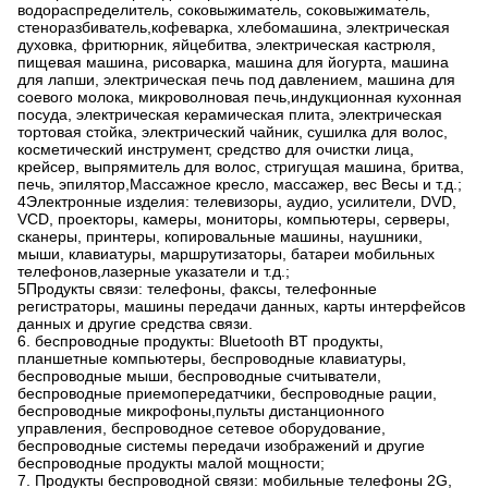
водораспределитель, соковыжиматель, соковыжиматель,
стеноразбиватель,кофеварка, хлебомашина, электрическая
духовка, фритюрник, яйцебитва, электрическая кастрюля,
пищевая машина, рисоварка, машина для йогурта, машина
для лапши, электрическая печь под давлением, машина для
соевого молока, микроволновая печь,индукционная кухонная
посуда, электрическая керамическая плита, электрическая
тортовая стойка, электрический чайник, сушилка для волос,
косметический инструмент, средство для очистки лица,
крейсер, выпрямитель для волос, стригущая машина, бритва,
печь, эпилятор,Массажное кресло, массажер, вес Весы и т.д.;
4Электронные изделия: телевизоры, аудио, усилители, DVD,
VCD, проекторы, камеры, мониторы, компьютеры, серверы,
сканеры, принтеры, копировальные машины, наушники,
мыши, клавиатуры, маршрутизаторы, батареи мобильных
телефонов,лазерные указатели и т.д.;
5Продукты связи: телефоны, факсы, телефонные
регистраторы, машины передачи данных, карты интерфейсов
данных и другие средства связи.
6. беспроводные продукты: Bluetooth BT продукты,
планшетные компьютеры, беспроводные клавиатуры,
беспроводные мыши, беспроводные считыватели,
беспроводные приемопередатчики, беспроводные рации,
беспроводные микрофоны,пульты дистанционного
управления, беспроводное сетевое оборудование,
беспроводные системы передачи изображений и другие
беспроводные продукты малой мощности;
7. Продукты беспроводной связи: мобильные телефоны 2G,