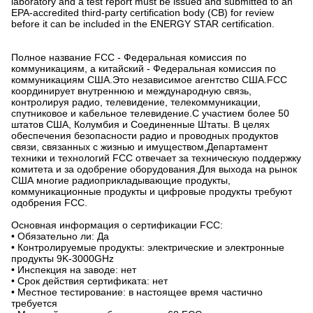
laboratory and a test report must be issued and submitted to an
EPA-accredited third-party certification body (CB) for review
before it can be included in the ENERGY STAR certification.
Полное название FCC - Федеральная комиссия по
коммуникациям, а китайский - Федеральная комиссия по
коммуникациям США.Это независимое агентство США.FCC
координирует внутреннюю и международную связь,
контролируя радио, телевидение, телекоммуникации,
спутниковое и кабельное телевидение.С участием более 50
штатов США, Колумбия и Соединенные Штаты. В целях
обеспечения безопасности радио и проводных продуктов
связи, связанных с жизнью и имуществом,Департамент
техники и технологий FCC отвечает за техническую поддержку
комитета и за одобрение оборудования.Для выхода на рынок
США многие радиоприкладывающие продукты,
коммуникационные продукты и цифровые продукты требуют
одобрения FCC.
Основная информация о сертификации FCC:
• Обязательно ли: Да
• Контролируемые продукты: электрические и электронные
продукты 9K-3000GHz
• Инспекция на заводе: нет
• Срок действия сертификата: нет
• Местное тестирование: в настоящее время частично
требуется