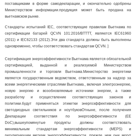
поставщиками в форме самодекларации, и окончательно одобрены
Министерством информации.продукция может быть продана на
вьетнамском рынке.
Стандарты испытаний IEC, соответствующие правилам Вьетнама по
сертификации батарей QCVN 101:2016/BTTTT, являются IEC61960
(2011) и IEC62133 (2012).Эти два стандарта должны быть выполнены
одновременно, чтобы соответствовать стандартам QCVN. ]
Сертификация энергоэффективности Вьетнама является обязательной
сертификацией, выданной и реализуемой Министерством
промышленности и торговли Вьетнама.Министерство энергетики
является государственным ведомством, ответственным за надзор за
всеми энергетическими отраслями Вьетнама., включая электроэнергию,
новую энергию и возобновляемые источники энергии, а также
разработку и осуществление соответствующих законов и
политики.будут применяться этикетки энергоэффективности для
светодиодных светильников и ноутбуковОтныне, после получения
Декларации соответствия по энергоэффективности (EE
DoC),вышеупомянутые продукты должны соответствовать
минимальным стандартам энергоэффективности (MEPS) и
регулирующим меткам энергоэффективности, прежде чем они могут