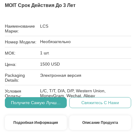
MOIT Срок Действия До 3 Лет
Наименование
LCS
Марки:
Необязательно
Номер Модели:
1 шт.
МОК:
1500 USD
Цена:
Packaging
Электронная версия
Details:
L/C, T/T, D/A, D/P, Western Union,
Условия
MoneyGram, Wechat, Alipay
Оплаты:
Получите Самую Лучшую Цену
Свяжитесь С Нами
Подробная Информация
Описание Продукта