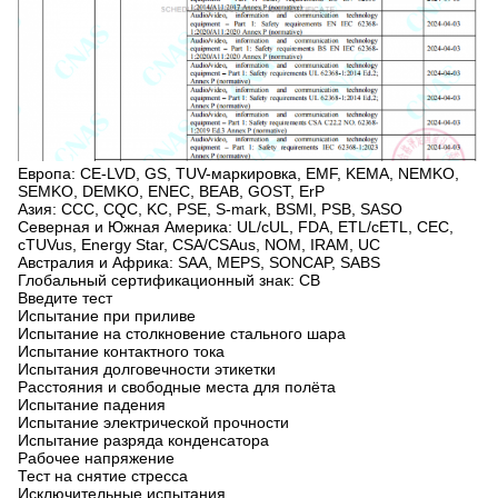
Европа: CE-LVD, GS, TUV-маркировка, EMF, KEMA, NEMKO,
SEMKO, DEMKO, ENEC, BEAB, GOST, ErP
Азия: CCC, CQC, KC, PSE, S-mark, BSMl, PSB, SASO
Северная и Южная Америка: UL/cUL, FDA, ETL/cETL, CEC,
cTUVus, Energy Star, CSA/CSAus, NOM, IRAM, UC
Австралия и Африка: SAA, MEPS, SONCAP, SABS
Глобальный сертификационный знак: CB
Введите тест
Испытание при приливе
Испытание на столкновение стального шара
Испытание контактного тока
Испытания долговечности этикетки
Расстояния и свободные места для полёта
Испытание падения
Испытание электрической прочности
Испытание разряда конденсатора
Рабочее напряжение
Тест на снятие стресса
Исключительные испытания